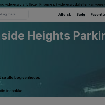
g videresalg af billetter. Priserne på videresalgsbilletter kan vær
Udforsk
Sælg
Favoritt
side Heights Parkin
at se alle begivenheder.
 din indbakke