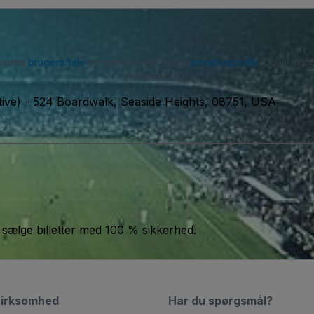
 vores
brugeraftale
og anerkender vores
privatlivspolitik
. Du vil mu
framelde dig.
ive)
-
524 Boardwalk, Seaside Heights, 08751, USA
 sælge billetter med 100 % sikkerhed.
virksomhed
Har du spørgsmål?