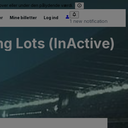
e over eller under den pålydende værdi.
er
Mine billetter
Log ind
1 new notification
g Lots (InActive)