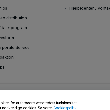
 os
Hjælpecenter / Kontak
en distribution
filiate-program
vestorer
rporate Service
daktion
bs
er
og
Privatlivspolitik
og
Cookiepolitik
og
Privatlivspolitik for mobil
ookies for at forbedre webstedets funktionalitet
engt nødvendige cookies. Se vores
Cookiespolitik