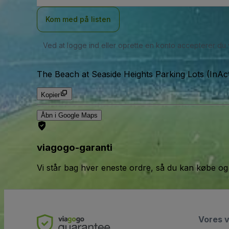
Kom med på listen
Ved at logge ind eller oprette en konto accepterer du
The Beach at Seaside Heights Parking Lots (InAct
Kopier
Åbn i Google Maps
viagogo-garanti
Vi står bag hver eneste ordre, så du kan købe og
Vores 