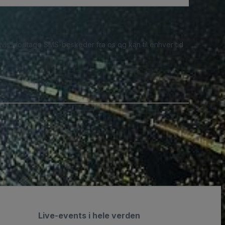
ligvis modtage SMS-beskeder fra os og kan til enhver tid
Live-events i hele verden