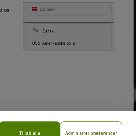
t os
Danmark
Dansk
US$
Amerikanske dollar
Tillad alle
Administrer præferencer