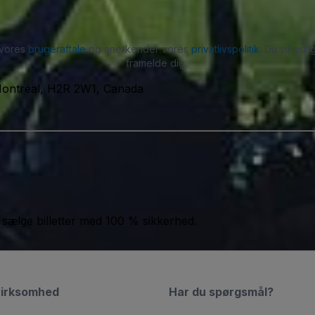
 vores
brugeraftale
og anerkender vores
privatlivspolitik
. Du vil mu
framelde dig.
Montréal, H2R 2W1, Canada
 sælge billetter med 100 % sikkerhed.
virksomhed
Har du spørgsmål?