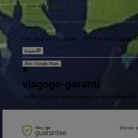
Kom med på listen
Ved at logge ind eller oprette en konto accepterer du
IGA Stadium - Complex
-
285 Rue Gary-Carter, 
Kopier
Åbn i Google Maps
viagogo-garanti
Vi står bag hver eneste ordre, så du kan købe og
Vores 