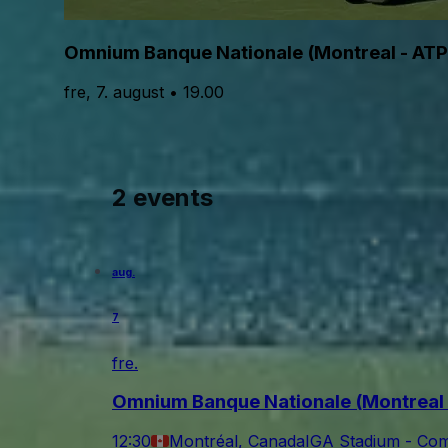
Omnium Banque Nationale (Montreal - AT
fre, 7. august • 19.00
2 events
aug.
7
fre.
Omnium Banque Nationale (Montreal
12:30
Montréal, Canada
IGA Stadium - Co