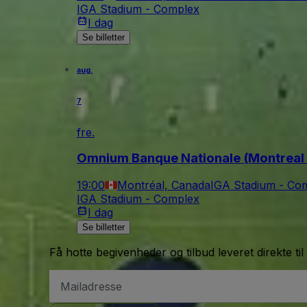
IGA Stadium - Complex
I dag
Se billetter
aug.
7
fre.
Omnium Banque Nationale (Montreal
19:00
Montréal, Canada
IGA Stadium - Co
IGA Stadium - Complex
I dag
Se billetter
Få hotte begivenheder og tilbud leveret direkte til
Email-
adresse