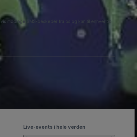
ligvis modtage SMS-beskeder fra os og kan til enhver tid
Live-events i hele verden