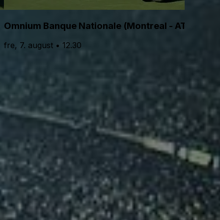
Omnium Banque Nationale (Montreal - ATP Hom
fre, 7. august • 12.30