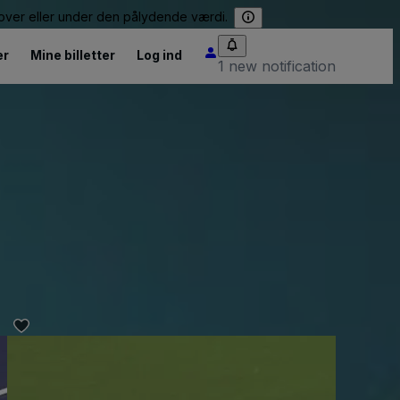
e over eller under den pålydende værdi.
er
Mine billetter
Log ind
1 new notification