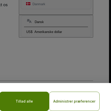
t os
Danmark
Dansk
US$
Amerikanske dollar
are My Personal Information/Your Privacy Choices
Tillad alle
Administrer præferencer