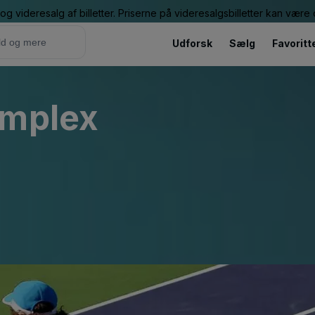
g videresalg af billetter. Priserne på videresalgsbilletter kan vær
Udforsk
Sælg
Favoritt
omplex