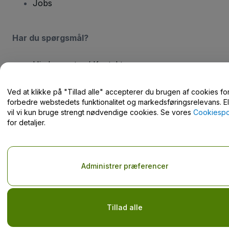
Jobs
Har du spørgsmål?
Hjælpecenter / Kontakt os
Ved at klikke på "Tillad alle" accepterer du brugen af cookies for
forbedre webstedets funktionalitet og markedsføringsrelevans. El
vil vi kun bruge strengt nødvendige cookies. Se vores
Cookiespol
for detaljer.
Copyright © viagogo GmbH 2026
Virksomhedsdetaljer
Brug af denne hjemmeside udgør accept af
Vilkår og Betingelser
og
Privatlivspolitik
og
Cookiepolitik
og
Privatlivspolitik for mobil
Del ikke mine personlige oplysninger/dine privatlivsvalg.
Administrer præferencer
Tillad alle