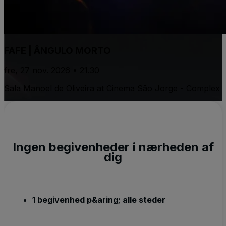
FAFE | ÂNGULO MORTO
fre, 27 nov. 2026 • 21.30
Sala Manoel de Oliveira at Cinema São Jorge - Complex
Ingen begivenheder i nærheden af
dig
1 begivenhed p&aring; alle steder