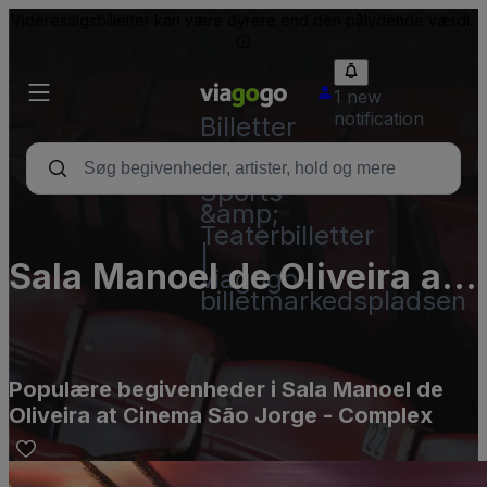
Videresalgsbilletter kan være dyrere end den pålydende værdi.
1 new
notification
Billetter
-
Koncert-,
Sports-
&amp;
Teaterbilletter
|
Sala Manoel de Oliveira at
viagogo-
billetmarkedspladsen
Cinema São Jorge -
Complex
Populære begivenheder i Sala Manoel de
Oliveira at Cinema São Jorge - Complex