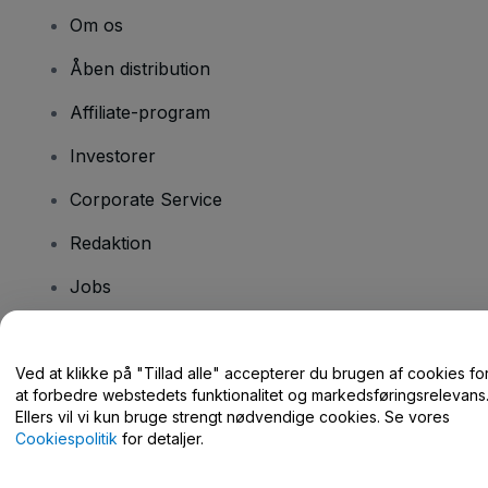
Om os
Åben distribution
Affiliate-program
Investorer
Corporate Service
Redaktion
Jobs
Har du spørgsmål?
Ved at klikke på "Tillad alle" accepterer du brugen af cookies fo
at forbedre webstedets funktionalitet og markedsføringsrelevans
Hjælpecenter / Kontakt os
Ellers vil vi kun bruge strengt nødvendige cookies. Se vores
Cookiespolitik
for detaljer.