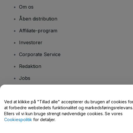
Om os
Åben distribution
Affiliate-program
Investorer
Corporate Service
Redaktion
Jobs
Har du spørgsmål?
Ved at klikke på "Tillad alle" accepterer du brugen af cookies fo
at forbedre webstedets funktionalitet og markedsføringsrelevans
Hjælpecenter / Kontakt os
Ellers vil vi kun bruge strengt nødvendige cookies. Se vores
Cookiespolitik
for detaljer.