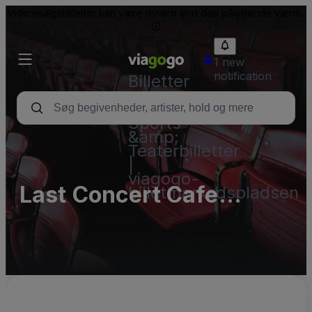
Videresalgsbilletter kan være dyrere end den pålydende værdi.
1 new
notification
Billetter
-
Koncert-,
Sports-
&amp;
Teaterbilletter
|
viagogo-
Last Concert Cafe
billetmarkedspladsen
Parking Lots (InActive)