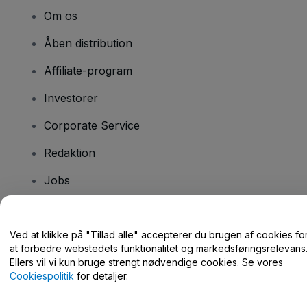
Om os
Åben distribution
Affiliate-program
Investorer
Corporate Service
Redaktion
Jobs
Har du spørgsmål?
Ved at klikke på "Tillad alle" accepterer du brugen af cookies fo
at forbedre webstedets funktionalitet og markedsføringsrelevans
Hjælpecenter / Kontakt os
Ellers vil vi kun bruge strengt nødvendige cookies. Se vores
Cookiespolitik
for detaljer.