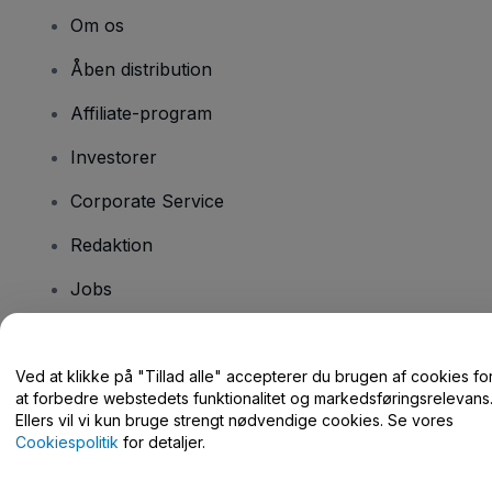
Om os
Åben distribution
Affiliate-program
Investorer
Corporate Service
Redaktion
Jobs
Har du spørgsmål?
Ved at klikke på "Tillad alle" accepterer du brugen af cookies fo
at forbedre webstedets funktionalitet og markedsføringsrelevans
Hjælpecenter / Kontakt os
Ellers vil vi kun bruge strengt nødvendige cookies. Se vores
Cookiespolitik
for detaljer.