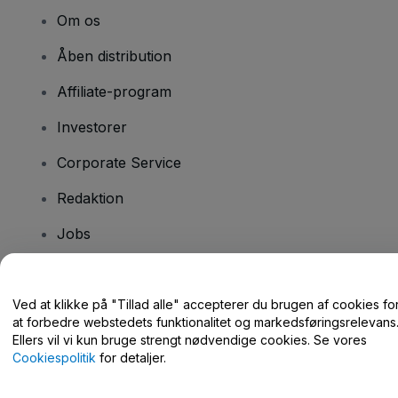
Om os
Åben distribution
Affiliate-program
Investorer
Corporate Service
Redaktion
Jobs
Har du spørgsmål?
Ved at klikke på "Tillad alle" accepterer du brugen af cookies fo
at forbedre webstedets funktionalitet og markedsføringsrelevans
Hjælpecenter / Kontakt os
Ellers vil vi kun bruge strengt nødvendige cookies. Se vores
Cookiespolitik
for detaljer.