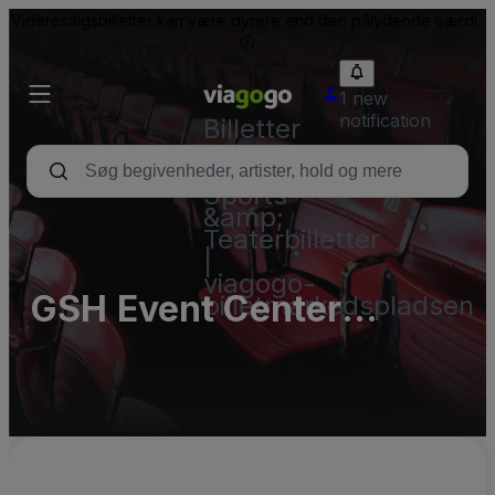
Videresalgsbilletter kan være dyrere end den pålydende værdi.
1 new
notification
Billetter
-
Koncert-,
Sports-
&amp;
Teaterbilletter
|
viagogo-
GSH Event Center
billetmarkedspladsen
Parking Lots (InActive)