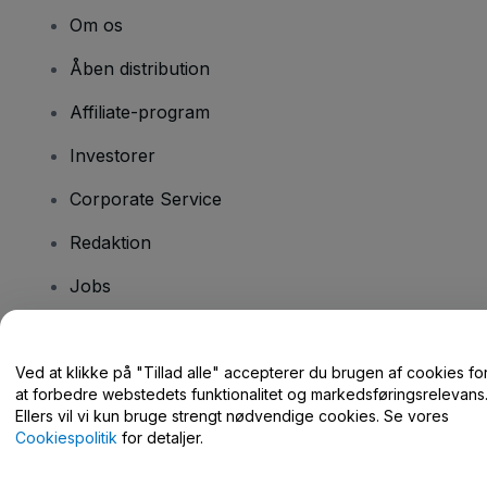
Om os
Åben distribution
Affiliate-program
Investorer
Corporate Service
Redaktion
Jobs
Har du spørgsmål?
Ved at klikke på "Tillad alle" accepterer du brugen af cookies fo
at forbedre webstedets funktionalitet og markedsføringsrelevans
Hjælpecenter / Kontakt os
Ellers vil vi kun bruge strengt nødvendige cookies. Se vores
Cookiespolitik
for detaljer.