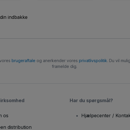
 din indbakke
 vores
brugeraftale
og anerkender vores
privatlivspolitik
. Du vil mu
framelde dig.
virksomhed
Har du spørgsmål?
 os
Hjælpecenter / Kontak
en distribution