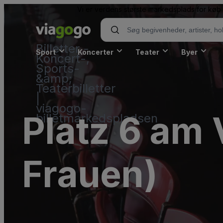
Vi er verdens største markedsplads for køb o
Billetter -
Sport
Koncerter
Teater
Byer
Koncert-,
Sports-
&amp;
Teaterbilletter
|
viagogo-
Platz 6 am
billetmarkedspladsen
Frauen)