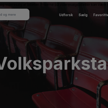
g videresalg af billetter. Priserne på videresalgsbilletter kan vær
Udforsk
Sælg
Favoritt
 Volksparkst