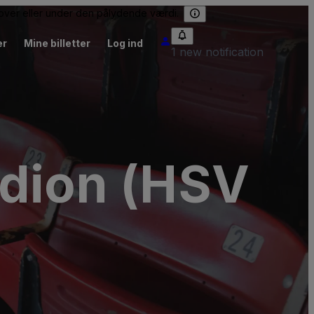
e over eller under den pålydende værdi.
er
Mine billetter
Log ind
1 new notification
adion (HSV