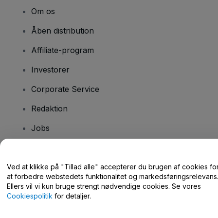
Om os
Åben distribution
Affiliate-program
Investorer
Corporate Service
Redaktion
Jobs
Har du spørgsmål?
Ved at klikke på "Tillad alle" accepterer du brugen af cookies fo
at forbedre webstedets funktionalitet og markedsføringsrelevans
Hjælpecenter / Kontakt os
Ellers vil vi kun bruge strengt nødvendige cookies. Se vores
Cookiespolitik
for detaljer.