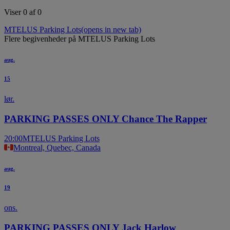
Viser 0 af 0
MTELUS Parking Lots
(opens in new tab)
Flere begivenheder på MTELUS Parking Lots
aug.
15
lør.
PARKING PASSES ONLY Chance The Rapper
20:00
MTELUS Parking Lots
Montreal, Quebec, Canada
aug.
19
ons.
PARKING PASSES ONLY Jack Harlow