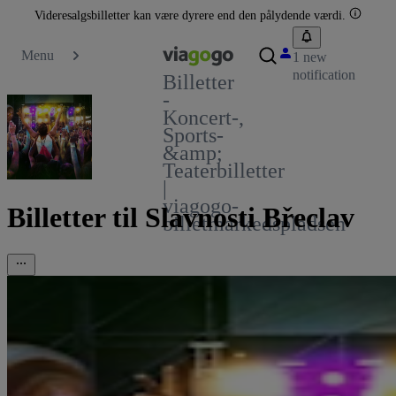
Videresalgsbilletter kan være dyrere end den pålydende værdi.
Menu
1 new
notification
Billetter
-
Koncert-,
Sports-
&amp;
Teaterbilletter
|
viagogo-
Billetter til Slavnosti Břeclav
billetmarkedspladsen