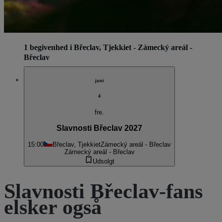
1 begivenhed i Břeclav, Tjekkiet - Zámecký areál -
Břeclav
juni
4
fre.
Slavnosti Břeclav 2027
15:00
Břeclav, Tjekkiet
Zámecký areál - Břeclav
Zámecký areál - Břeclav
Udsolgt
Slavnosti Břeclav-fans
elsker også