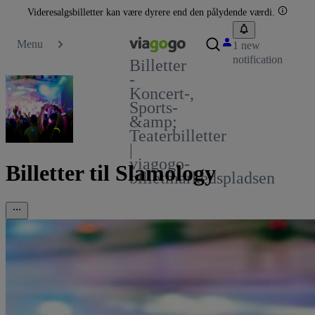
Videresalgsbilletter kan være dyrere end den pålydende værdi.
Menu
1 new
notification
Billetter
-
Koncert-,
Sports-
&amp;
Teaterbilletter
|
viagogo-
Billetter til Slamology
billetmarkedspladsen