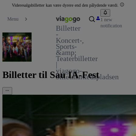
Videresalgsbilletter kan være dyrere end den pålydende værdi.
Menu
1 new
notification
Billetter
-
Koncert-,
Sports-
&amp;
Teaterbilletter
|
viagogo-
Billetter til Sau IA-Fest
billetmarkedspladsen