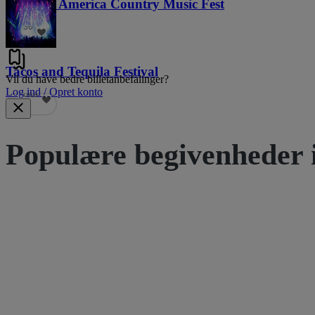
Voices of America Country Music Fest
36
Tacos and Tequila Festival
Vil du have bedre billetanbefalinger?
Log ind / Opret konto
689
Populære begivenheder 