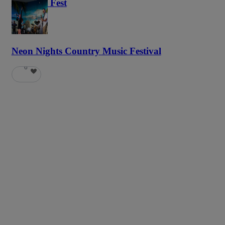
Haunted Fest
58
Neon Nights Country Music Festival
6