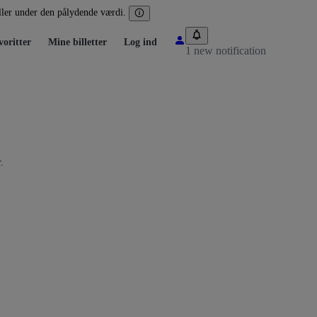
eller under den pålydende værdi.
voritter
Mine billetter
Log ind
1 new notification
.