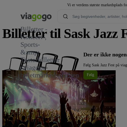
Vi er verdens største markedsplads fo
Billetter -
Billetter til Sask Jazz 
Koncert-,
Sports-
&amp;
Der er ikke nogen
Teaterbilletter
Følg Sask Jazz Fest på via
| viagogo-
billetmarkedspladsen
Følg