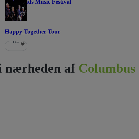
Lost Lands Music Festival
121
Happy Together Tour
111
i nærheden af
Columbus