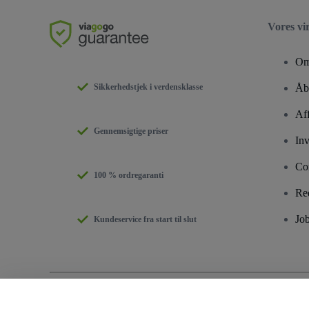
Vores v
Om
Sikkerhedstjek i verdensklasse
Åbe
Aff
Gennemsigtige priser
Inv
Co
100 % ordregaranti
Re
Jo
Kundeservice fra start til slut
Copyright © viagogo GmbH 2026
Virksomhedsdetaljer