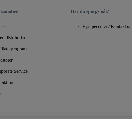
irksomhed
Har du spørgsmål?
 os
Hjælpecenter / Kontakt os
n distribution
iliate-program
estorer
rporate Service
daktion
bs