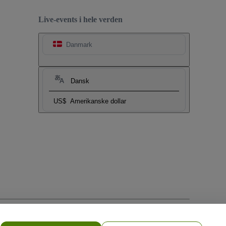
Live-events i hele verden
Danmark
Dansk
US$
Amerikanske dollar