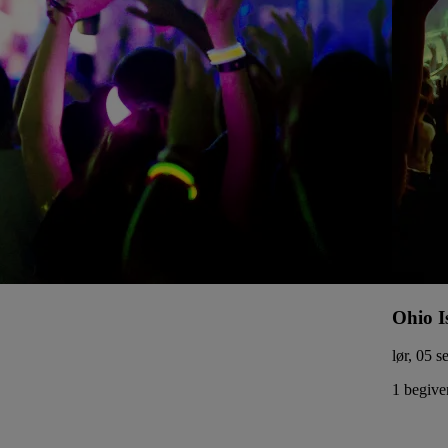
Ohio I
lør, 05 s
1 begive