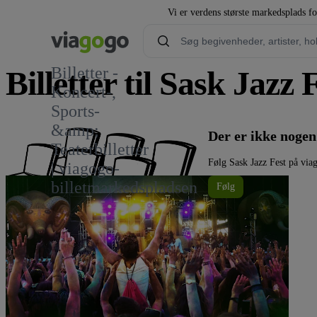
Vi er verdens største markedsplads fo
Billetter -
Billetter til Sask Jazz 
Koncert-,
Sports-
&amp;
Der er ikke nogen
Teaterbilletter
Følg Sask Jazz Fest på via
| viagogo-
billetmarkedspladsen
Følg