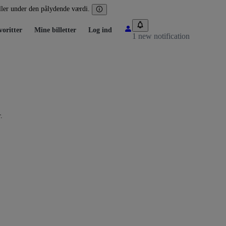
eller under den pålydende værdi.
voritter
Mine billetter
Log ind
1 new notification
.