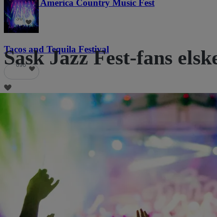
Voices of America Country Music Fest
36
Tacos and Tequila Festival
Sask Jazz Fest-fans elsk
690