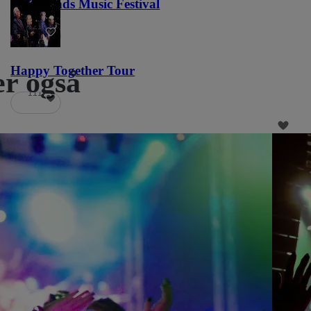
Lost Lands Music Festival
121
Happy Together Tour
er også
111