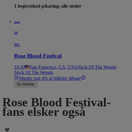
1 begivenhed p&aring; alle steder
aug.
29
lør.
Rose Blood Festival
19:30
San Francisco, CA, USA
Neck Of The Woods
Neck Of The Woods
Mindre end 4% af billetter tilbage
Se billetter
Rose Blood Festival-
fans elsker også