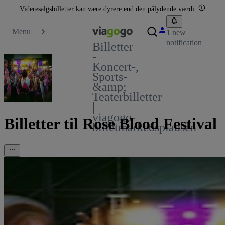
Videresalgsbilletter kan være dyrere end den pålydende værdi.
Menu
1 new
notification
Billetter
-
Koncert-,
Sports-
&amp;
Teaterbilletter
|
viagogo-
Billetter til Rose Blood Festival
billetmarkedspladsen