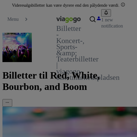
Videresalgsbilletter kan være dyrere end den pålydende værdi.
Menu
1 new
notification
Billetter
-
Koncert-,
Sports-
&amp;
Teaterbilletter
|
viagogo-
Billetter til Red, White,
billetmarkedspladsen
Bourbon, and Boom