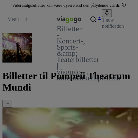
Videresalgsbilletter kan være dyrere end den pålydende værdi.
Menu
1 new
notification
Billetter
-
Koncert-,
Sports-
&amp;
Teaterbilletter
|
viagogo-
Billetter til Pompeii Theatrum
billetmarkedspladsen
Mundi