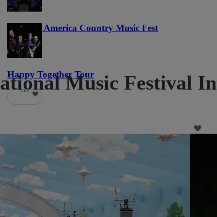
Voices of America Country Music Fest
36
Happy Together Tour
ational Music Festival I
111