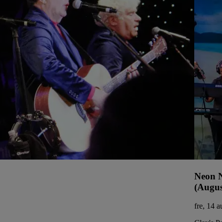
Neon N
(Augus
fre, 14 