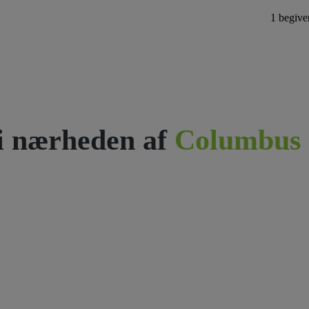
1 begive
i nærheden af
Columbus