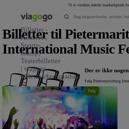
Vi er verdens største markedsplads fo
Billetter -
Billetter til Pietermar
Koncert-,
International Music Fe
Sports-
&amp;
Teaterbilletter
| viagogo-
Der er ikke nogen
billetmarkedspladsen
Følg Pietermaritzburg Inte
Følg