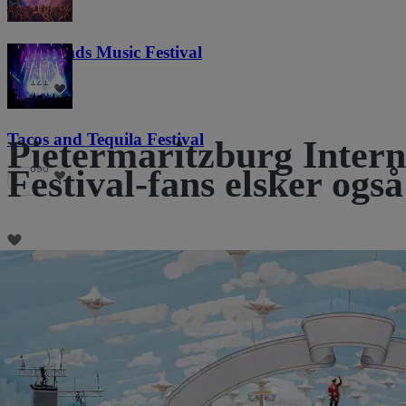
Lost Lands Music Festival
121
Tacos and Tequila Festival
Pietermaritzburg Intern
690
Festival-fans elsker også