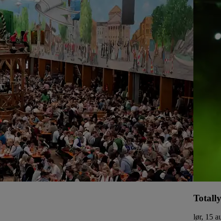
Totall
lør, 15 a