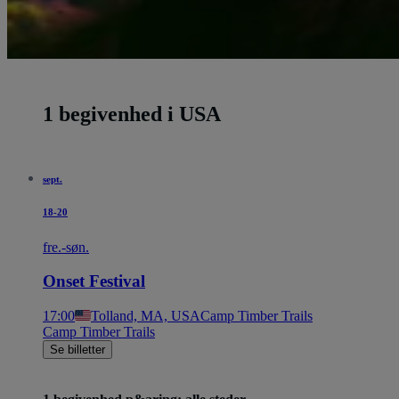
1 begivenhed i USA
sept.
18-20
fre.-søn.
Onset Festival
17:00
Tolland, MA, USA
Camp Timber Trails
Camp Timber Trails
Se billetter