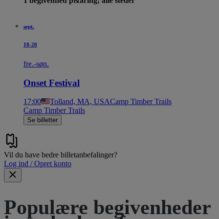
1 begivenhed p&aring; alle steder
sept.
18-20
fre.-søn.
Onset Festival
17:00
Tolland, MA, USA
Camp Timber Trails
Camp Timber Trails
Se billetter
Vil du have bedre billetanbefalinger?
Log ind / Opret konto
Populære begivenheder