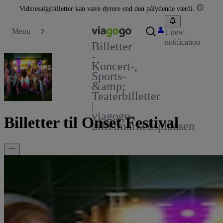
Videresalgsbilletter kan være dyrere end den pålydende værdi.
Menu
1 new
notification
Billetter
-
Koncert-,
Sports-
&amp;
Teaterbilletter
|
viagogo-
Billetter til Onset Festival
billetmarkedspladsen