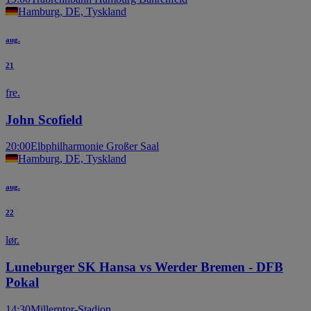
Hamburg, DE, Tyskland
aug.
21
fre.
John Scofield
20:00
Elbphilharmonie Großer Saal
Hamburg, DE, Tyskland
aug.
22
lør.
Luneburger SK Hansa vs Werder Bremen - DFB
Pokal
14:30
Millerntor-Stadion