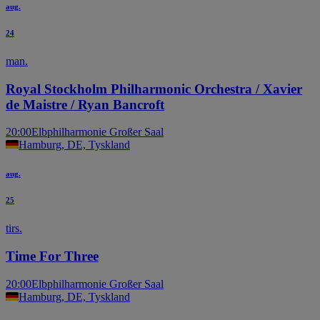
aug.
24
man.
Royal Stockholm Philharmonic Orchestra / Xavier
de Maistre / Ryan Bancroft
20:00
Elbphilharmonie Großer Saal
Hamburg, DE, Tyskland
aug.
25
tirs.
Time For Three
20:00
Elbphilharmonie Großer Saal
Hamburg, DE, Tyskland