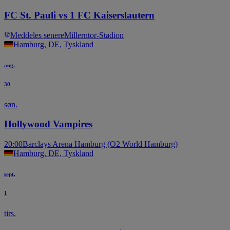
FC St. Pauli vs 1 FC Kaiserslautern
Meddeles senere
Millerntor-Stadion
Hamburg, DE, Tyskland
aug.
30
søn.
Hollywood Vampires
20:00
Barclays Arena Hamburg (O2 World Hamburg)
Hamburg, DE, Tyskland
sept.
1
tirs.