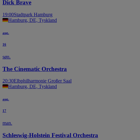
Dick Brave
19:00
Stadtpark Hamburg
Hamburg, DE, Tyskland
aug.
16
søn.
The Cinematic Orchestra
20:30
Elbphilharmonie Großer Saal
Hamburg, DE, Tyskland
aug.
17
man.
Schleswig-Holstein Festival Orchestra