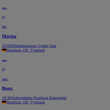
aug.
22
lør.
Mariza
20:00
Elbphilharmonie Großer Saal
Hamburg, DE, Tyskland
aug.
23
søn.
Bunt.
18:30
Trabrennbahn Hamburg Bahrenfeld
Hamburg, DE, Tyskland