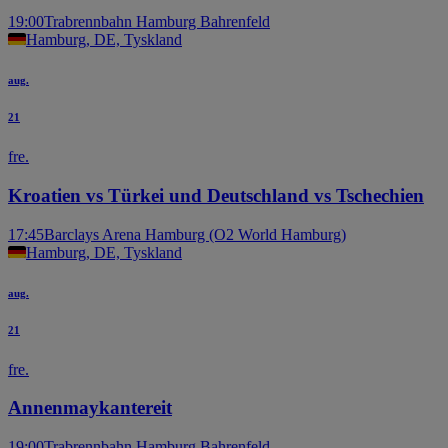
19:00
Trabrennbahn Hamburg Bahrenfeld
Hamburg, DE, Tyskland
aug.
21
fre.
Kroatien vs Türkei und Deutschland vs Tschechien
17:45
Barclays Arena Hamburg (O2 World Hamburg)
Hamburg, DE, Tyskland
aug.
21
fre.
Annenmaykantereit
19:00
Trabrennbahn Hamburg Bahrenfeld