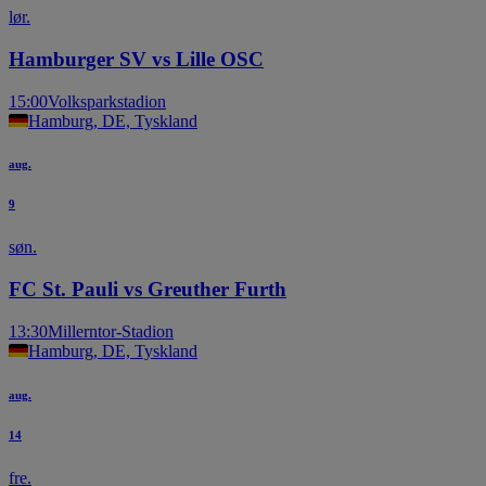
lør.
Hamburger SV vs Lille OSC
15:00
Volksparkstadion
Hamburg, DE, Tyskland
aug.
9
søn.
FC St. Pauli vs Greuther Furth
13:30
Millerntor-Stadion
Hamburg, DE, Tyskland
aug.
14
fre.