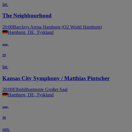
lør.
The Neighbourhood
20:00
Barclays Arena Hamburg (O2 World Hamburg)
Hamburg, DE, Tyskland
aug.
29
lør.
Kansas City Symphony / Matthias Pintscher
20:00
Elbphilharmonie Großer Saal
Hamburg, DE, Tyskland
aug.
30
søn.