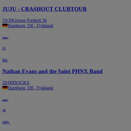
JUJU - CRASHOUT CLUBTOUR
19:30
Grosse Freiheit 36
Hamburg, DE, Tyskland
aug.
15
lør.
Nathan Evans and the Saint PHNX Band
20:00
DOCKS
Hamburg, DE, Tyskland
aug.
16
søn.