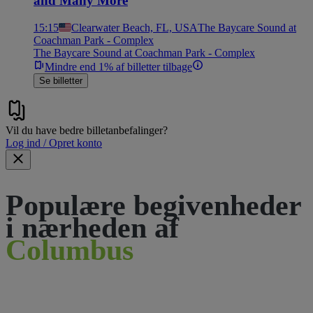
and Many More
15:15
Clearwater Beach, FL, USA
The Baycare Sound at
Coachman Park - Complex
The Baycare Sound at Coachman Park - Complex
Mindre end 1% af billetter tilbage
Se billetter
Vil du have bedre billetanbefalinger?
Log ind / Opret konto
Populære begivenheder
i nærheden af
Columbus