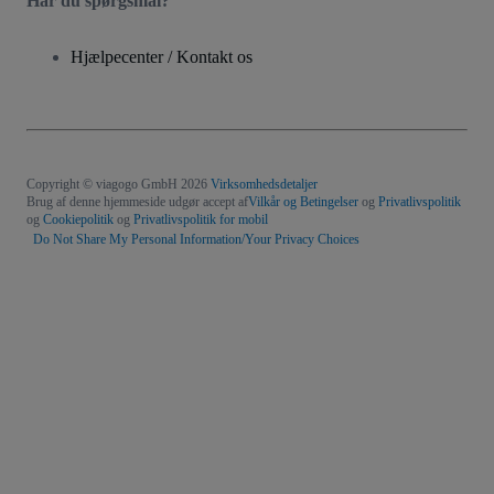
Har du spørgsmål?
Hjælpecenter / Kontakt os
Copyright © viagogo GmbH 2026
Virksomhedsdetaljer
Brug af denne hjemmeside udgør accept af
Vilkår og Betingelser
og
Privatlivspolitik
og
Cookiepolitik
og
Privatlivspolitik for mobil
Do Not Share My Personal Information/Your Privacy Choices