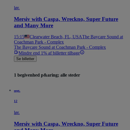
lør.
Mersiv with Caspa, Wreckno, Super Future
and Many More
15:15
Clearwater Beach, FL, USA
The Baycare Sound at
Coachman Park - Complex
The Baycare Sound at Coachman Park - Complex
Mindre end 1% af billetter tilbage
Se billetter
1 begivenhed p&aring; alle steder
sept.
12
lør.
Mersiv with Caspa, Wreckno, Super Future