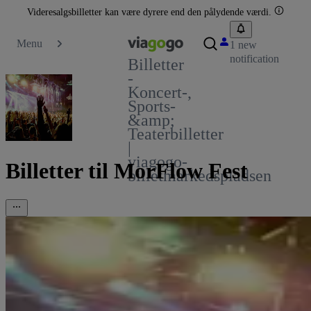
Videresalgsbilletter kan være dyrere end den pålydende værdi.
Menu
1 new
notification
Billetter
-
Koncert-,
Sports-
&amp;
Teaterbilletter
|
viagogo-
Billetter til MorFlow Fest
billetmarkedspladsen