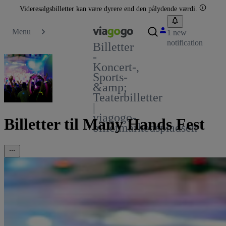
Videresalgsbilletter kan være dyrere end den pålydende værdi.
Menu
1 new
notification
Billetter
-
Koncert-,
Sports-
&amp;
Teaterbilletter
|
viagogo-
Billetter til Many Hands Fest
billetmarkedspladsen