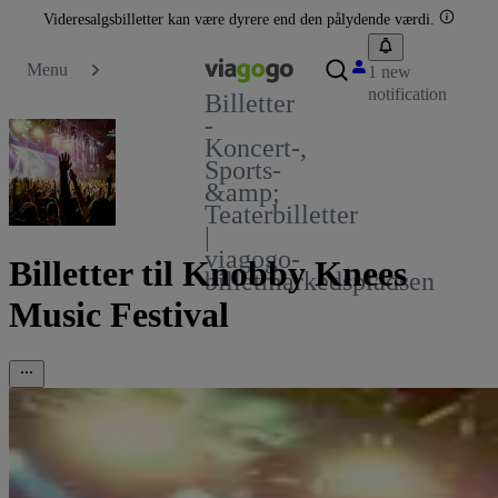
Videresalgsbilletter kan være dyrere end den pålydende værdi.
Menu
1 new
notification
Billetter
-
Koncert-,
Sports-
&amp;
Teaterbilletter
|
viagogo-
Billetter til Knobby Knees
billetmarkedspladsen
Music Festival