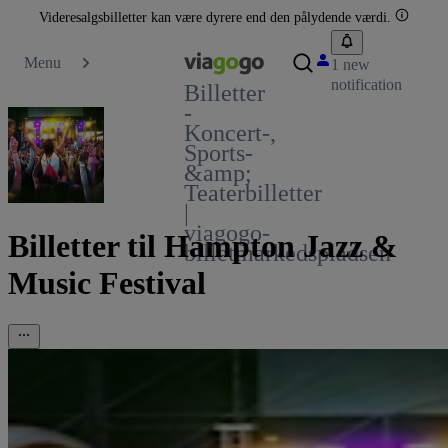
Videresalgsbilletter kan være dyrere end den pålydende værdi.
Menu
1 new
notification
Billetter
-
Koncert-,
Sports-
&amp;
Teaterbilletter
|
viagogo-
Billetter til Hampton Jazz &
billetmarkedspladsen
Music Festival