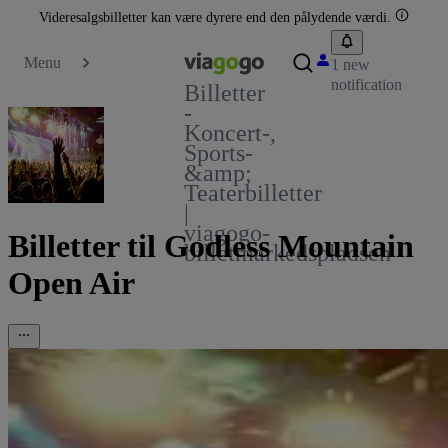
Videresalgsbilletter kan være dyrere end den pålydende værdi.
Menu
1 new
notification
Billetter
-
Koncert-,
Sports-
&amp;
Teaterbilletter
|
viagogo-
Billetter til Godless Mountain
billetmarkedspladsen
Open Air