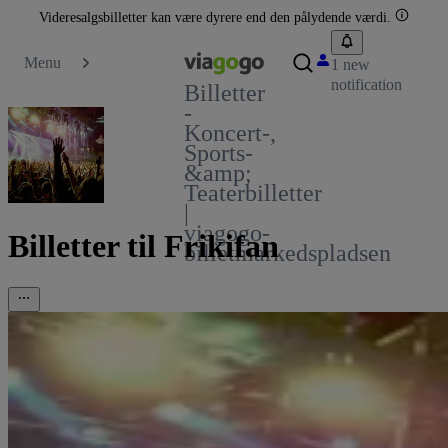
Videresalgsbilletter kan være dyrere end den pålydende værdi.
Menu
1 new
notification
Billetter
-
Koncert-,
Sports-
&amp;
Teaterbilletter
|
viagogo-
Billetter til Frikifan
billetmarkedspladsen