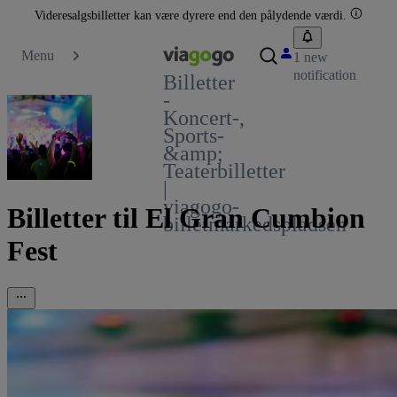
Videresalgsbilletter kan være dyrere end den pålydende værdi.
Menu
1 new
notification
Billetter
-
Koncert-,
Sports-
&amp;
Teaterbilletter
|
viagogo-
Billetter til El Gran Cumbion
billetmarkedspladsen
Fest