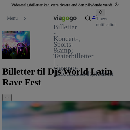
Videresalgsbilletter kan være dyrere end den pålydende værdi.
Menu
1 new
notification
Billetter
-
Koncert-,
Sports-
&amp;
Teaterbilletter
|
viagogo-
Billetter til Djs World Latin
billetmarkedspladsen
Rave Fest