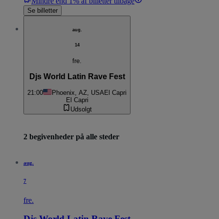
Mindre end 1% af billetter tilbage
Se billetter
aug.
14
fre.
Djs World Latin Rave Fest
21:00
Phoenix, AZ, USA
El Capri
El Capri
Udsolgt
2 begivenheder på alle steder
aug.
7
fre.
Djs World Latin Rave Fest