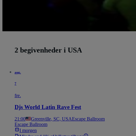
2 begivenheder i USA
aug.
7
fre.
Djs World Latin Rave Fest
21:00
Greenville, SC, USA
Escape Ballroom
Escape Ballroom
I morgen