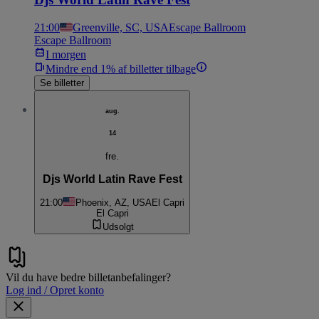
21:00
Greenville, SC, USA
Escape Ballroom
Escape Ballroom
I morgen
Mindre end 1% af billetter tilbage
Se billetter
aug.
14
fre.
Djs World Latin Rave Fest
21:00
Phoenix, AZ, USA
El Capri
El Capri
Udsolgt
Vil du have bedre billetanbefalinger?
Log ind / Opret konto