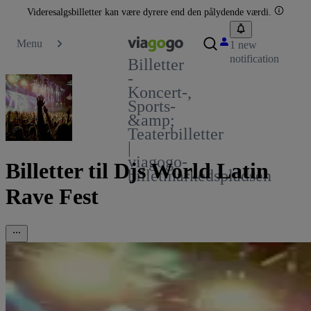
Videresalgsbilletter kan være dyrere end den pålydende værdi.
Menu
1 new
notification
Billetter
-
Koncert-,
Sports-
&amp;
Teaterbilletter
|
viagogo-
Billetter til Djs World Latin
billetmarkedspladsen
Rave Fest