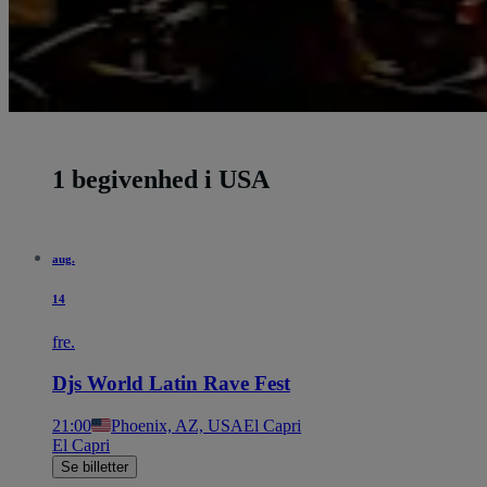
1 begivenhed i USA
aug.
14
fre.
Djs World Latin Rave Fest
21:00
Phoenix, AZ, USA
El Capri
El Capri
Se billetter