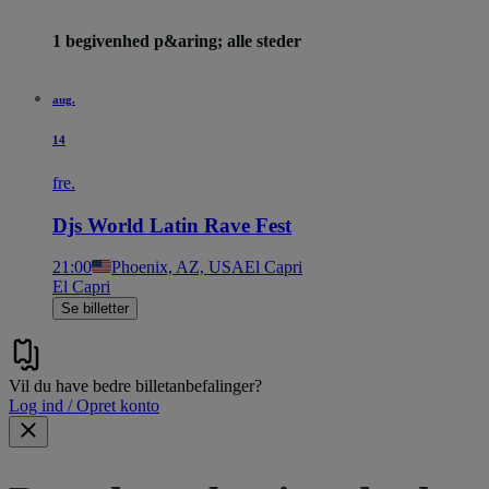
1 begivenhed p&aring; alle steder
aug.
14
fre.
Djs World Latin Rave Fest
21:00
Phoenix, AZ, USA
El Capri
El Capri
Se billetter
Vil du have bedre billetanbefalinger?
Log ind / Opret konto