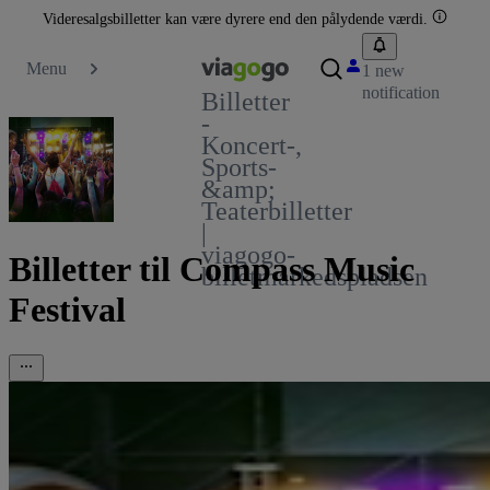
Videresalgsbilletter kan være dyrere end den pålydende værdi.
Menu
1 new
notification
Billetter
-
Koncert-,
Sports-
&amp;
Teaterbilletter
|
viagogo-
Billetter til Compass Music
billetmarkedspladsen
Festival