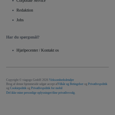
Corporate Service
Redaktion
Jobs
Har du spørgsmål?
Hjælpecenter / Kontakt os
Copyright © viagogo GmbH 2026
Virksomhedsdetaljer
Brug af denne hjemmeside udgør accept af
Vilkår og Betingelser
og
Privatlivspolitik
og
Cookiepolitik
og
Privatlivspolitik for mobil
Del ikke mine personlige oplysninger/dine privatlivsvalg.