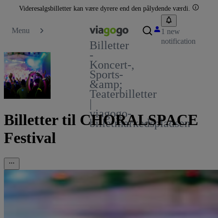
Videresalgsbilletter kan være dyrere end den pålydende værdi.
Menu
1 new
notification
Billetter
-
Koncert-,
Sports-
&amp;
Teaterbilletter
|
viagogo-
Billetter til CHORALSPACE
billetmarkedspladsen
Festival