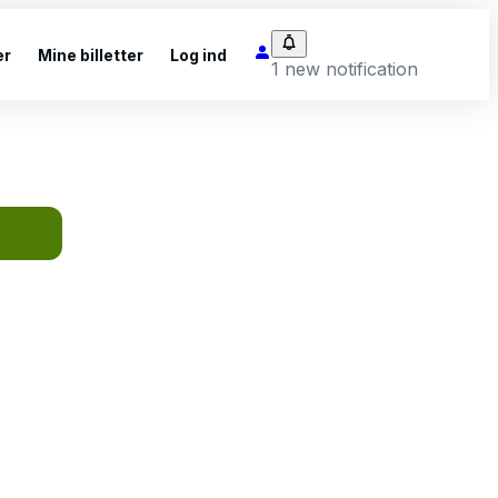
er
Mine billetter
Log ind
1 new notification