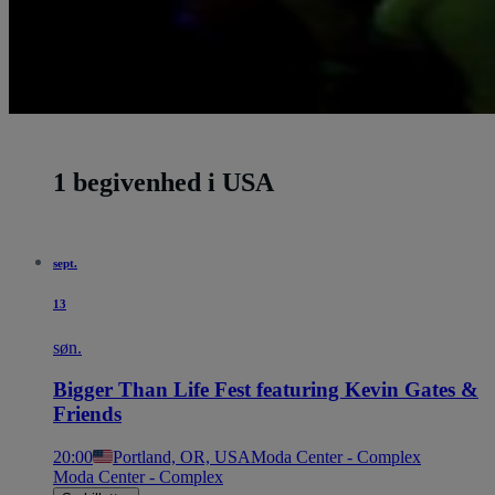
1 begivenhed i USA
sept.
13
søn.
Bigger Than Life Fest featuring Kevin Gates &
Friends
20:00
Portland, OR, USA
Moda Center - Complex
Moda Center - Complex