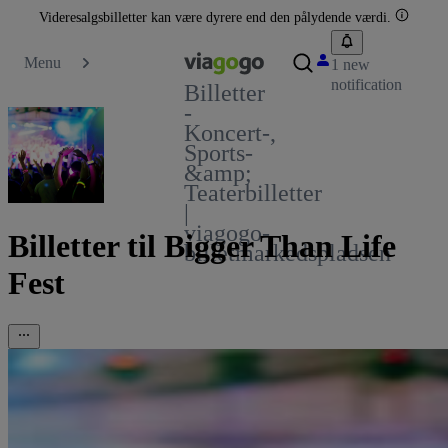
Videresalgsbilletter kan være dyrere end den pålydende værdi.
Menu
1 new
notification
Billetter
-
Koncert-,
Sports-
&amp;
Teaterbilletter
|
viagogo-
Billetter til Bigger Than Life
billetmarkedspladsen
Fest