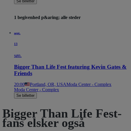
Se billetter
1 begivenhed p&aring; alle steder
sept.
13
søn.
Bigger Than Life Fest featuring Kevin Gates &
Friends
20:00
Portland, OR, USA
Moda Center - Complex
Moda Center - Complex
Se billetter
Bigger Than Life Fest-
fans elsker også