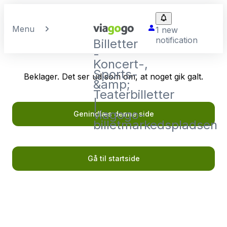
Menu
1 new
notification
Billetter
-
Koncert-,
Sports-
Beklager. Det ser ud som om, at noget gik galt.
&amp;
Teaterbilletter
|
viagogo-
Genindlæs denne side
billetmarkedspladsen
Gå til startside