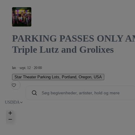
PARKING PASSES ONLY AMP 
Triple Lutz and Grolixes
PARKING
lør. · sept. 12 · 20:00
Star Theater Parking Lots
,
Portland, Oregon, USA
avorit
USD
DA