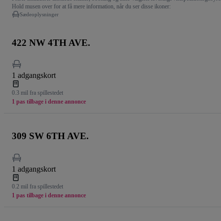
Hold musen over for at få mere information, når du ser disse ikoner:
Sædeoplysninger
422 NW 4TH AVE.
1 adgangskort
0.3 mil fra spillestedet
1 pas tilbage i denne annonce
309 SW 6TH AVE.
1 adgangskort
0.2 mil fra spillestedet
1 pas tilbage i denne annonce