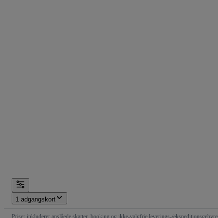
1 adgangskort
Priser inkluderer anslåede skatter, booking og ikke-valgfrie leverings-/ekspeditionsgebyre