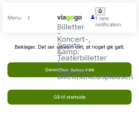
Menu
1 new
notification
Billetter
-
Koncert-,
Sports-
Beklager. Det ser ud som om, at noget gik galt.
&amp;
Teaterbilletter
|
viagogo-
Genindlæs denne side
billetmarkedspladsen
Gå til startside