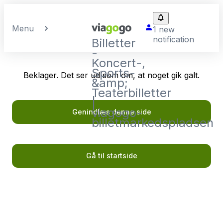
Menu
1 new
notification
Billetter
-
Koncert-,
Sports-
Beklager. Det ser ud som om, at noget gik galt.
&amp;
Teaterbilletter
|
viagogo-
Genindlæs denne side
billetmarkedspladsen
Gå til startside