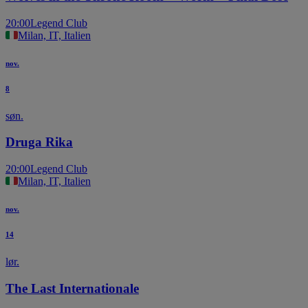
20:00
Legend Club
Milan, IT, Italien
nov.
8
søn.
Druga Rika
20:00
Legend Club
Milan, IT, Italien
nov.
14
lør.
The Last Internationale