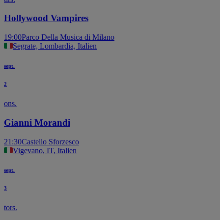
Hollywood Vampires
19:00
Parco Della Musica di Milano
Segrate, Lombardia, Italien
sept.
2
ons.
Gianni Morandi
21:30
Castello Sforzesco
Vigevano, IT, Italien
sept.
3
tors.