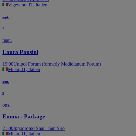
Vigevano, IT, Italien
sept.
7
man.
Laura Pausini
19:00
Unipol Forum (formerly Mediolanum Forum)
Milan, IT, Italien
sept.
9
ons.
Emma - Package
21:00
Ippodromo Snai - San Siro
Milan, IT, Italien