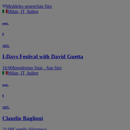
Meddeles senere
San Siro
Milan, IT, Italien
sept.
6
søn.
I-Days Festival with David Guetta
16:00
Ippodromo Snai - San Siro
Milan, IT, Italien
sept.
6
søn.
Claudio Baglioni
21:00
Castello Sforzesco