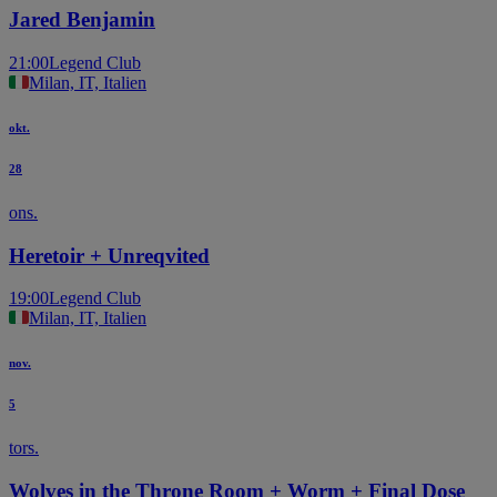
Jared Benjamin
21:00
Legend Club
Milan, IT, Italien
okt.
28
ons.
Heretoir + Unreqvited
19:00
Legend Club
Milan, IT, Italien
nov.
5
tors.
Wolves in the Throne Room + Worm + Final Dose