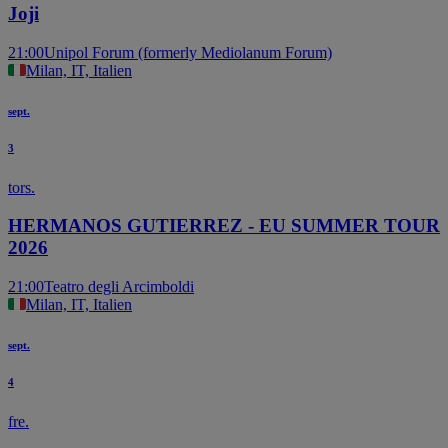
Joji
21:00
Unipol Forum (formerly Mediolanum Forum)
Milan, IT, Italien
sept.
3
tors.
HERMANOS GUTIERREZ - EU SUMMER TOUR
2026
21:00
Teatro degli Arcimboldi
Milan, IT, Italien
sept.
4
fre.