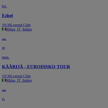
fre.
Ezhel
19:30
Legend Club
Milan, IT, Italien
okt.
19
man.
KÄÄRIJÄ - EURODISKO TOUR
19:30
Legend Club
Milan, IT, Italien
okt.
21