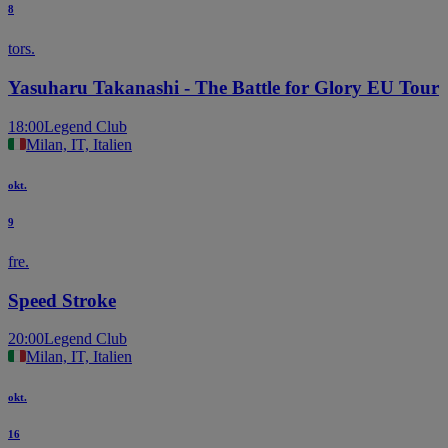
8
tors.
Yasuharu Takanashi - The Battle for Glory EU Tour
18:00
Legend Club
Milan, IT, Italien
okt.
9
fre.
Speed Stroke
20:00
Legend Club
Milan, IT, Italien
okt.
16