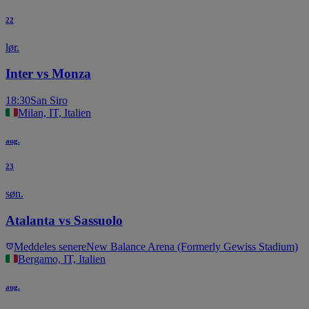
22
lør.
Inter vs Monza
18:30
San Siro
Milan, IT, Italien
aug.
23
søn.
Atalanta vs Sassuolo
Meddeles senere
New Balance Arena (Formerly Gewiss Stadium)
Bergamo, IT, Italien
aug.