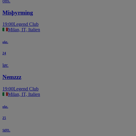
ons.
Misþyrming
19:00
Legend Club
Milan, IT, Italien
okt.
24
lør.
Nemzzz
19:00
Legend Club
Milan, IT, Italien
okt.
25
søn.