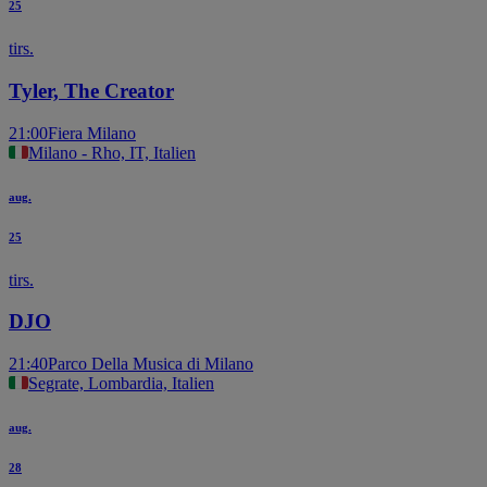
25
tirs.
Tyler, The Creator
21:00
Fiera Milano
Milano - Rho, IT, Italien
aug.
25
tirs.
DJO
21:40
Parco Della Musica di Milano
Segrate, Lombardia, Italien
aug.
28