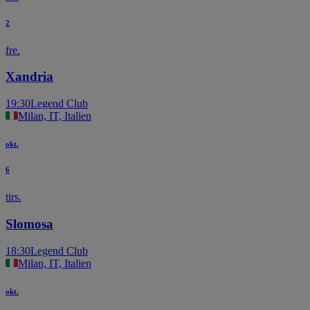
2
fre.
Xandria
19:30
Legend Club
Milan, IT, Italien
okt.
6
tirs.
Slomosa
18:30
Legend Club
Milan, IT, Italien
okt.