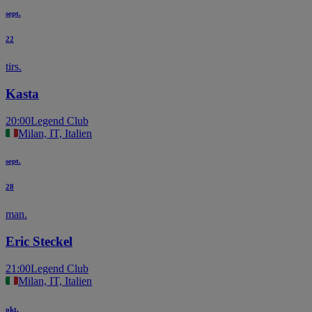
sept.
22
tirs.
Kasta
20:00
Legend Club
Milan, IT, Italien
sept.
28
man.
Eric Steckel
21:00
Legend Club
Milan, IT, Italien
okt.