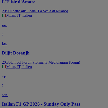
L'Elisir d'Amore
20:00
Teatro alla Scala (La Scala di Milano)
Milan, IT, Italien
sept.
5
lør.
Diljit Dosanjh
20:30
Unipol Forum (formerly Mediolanum Forum)
Milan, IT, Italien
sept.
6
søn.
Italian F1 GP 2026 - Sunday Only Pass