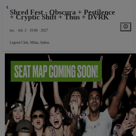
Shred Fest - Obscura + Pestilence
+ Cryptic Shift + Thus + DVRK
tirs. · feb. 2 · 19:00 · 2027
Legend Club
,
Milan, Italien