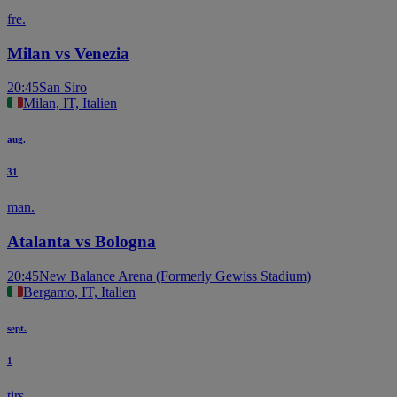
fre.
Milan vs Venezia
20:45
San Siro
Milan, IT, Italien
aug.
31
man.
Atalanta vs Bologna
20:45
New Balance Arena (Formerly Gewiss Stadium)
Bergamo, IT, Italien
sept.
1
tirs.