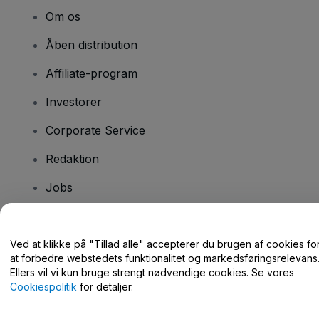
Om os
Åben distribution
Affiliate-program
Investorer
Corporate Service
Redaktion
Jobs
Har du spørgsmål?
Ved at klikke på "Tillad alle" accepterer du brugen af cookies fo
at forbedre webstedets funktionalitet og markedsføringsrelevans
Hjælpecenter / Kontakt os
Ellers vil vi kun bruge strengt nødvendige cookies. Se vores
Cookiespolitik
for detaljer.