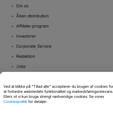
Om os
Åben distribution
Affiliate-program
Investorer
Corporate Service
Redaktion
Jobs
Har du spørgsmål?
Ved at klikke på "Tillad alle" accepterer du brugen af cookies fo
at forbedre webstedets funktionalitet og markedsføringsrelevans
Hjælpecenter / Kontakt os
Ellers vil vi kun bruge strengt nødvendige cookies. Se vores
Cookiespolitik
for detaljer.