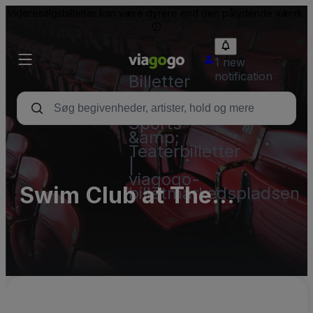
Videresalgsbilletter kan være dyrere end den pålydende værdi.
1 new
notification
Billetter
-
Koncert-,
Sports-
&amp;
Teaterbilletter
|
viagogo-
Swim Club at The
billetmarkedspladsen
Elmont Parking Lots
(InActive)