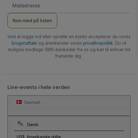
Email-
adresse
Kom med på listen
Ved at logge ind eller oprette en konto accepterer du vores
brugeraftale
og anerkender vores
privatlivspolitik
. Du vil
muligvis modtage SMS-beskeder fra os og kan til enhver tid
framelde dig.
Live-events i hele verden
Danmark
Dansk
US$
Amerikanske dollar