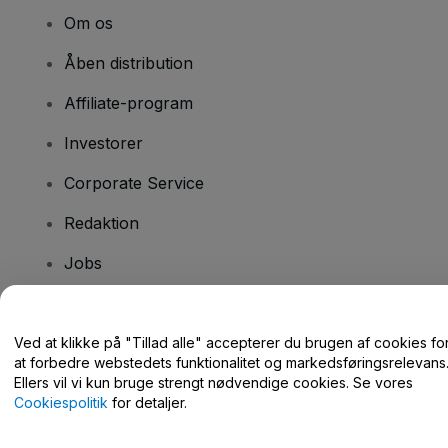
Om os
Åben distribution
Affiliate-program
Investorer
Corporate Service
Redaktion
Jobs
Har du spørgsmål?
Ved at klikke på "Tillad alle" accepterer du brugen af cookies fo
at forbedre webstedets funktionalitet og markedsføringsrelevans
Hjælpecenter / Kontakt os
Ellers vil vi kun bruge strengt nødvendige cookies. Se vores
Cookiespolitik
for detaljer.