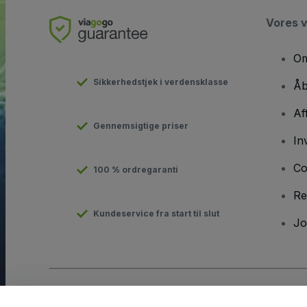
Vores 
Om
Sikkerhedstjek i verdensklasse
Åb
Af
Gennemsigtige priser
In
Co
100 % ordregaranti
Re
Kundeservice fra start til slut
Jo
Copyright © viagogo GmbH 2026
Virksomhedsdetaljer