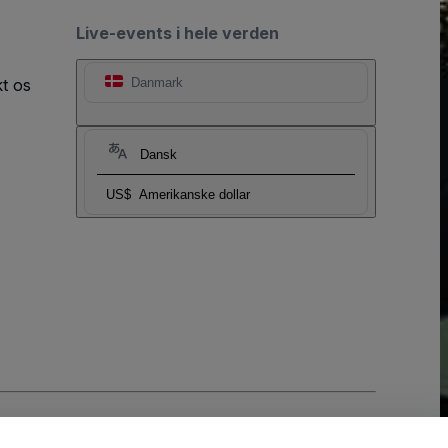
Live-events i hele verden
t os
Danmark
Dansk
US$
Amerikanske dollar