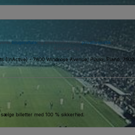
 vores
brugeraftale
og anerkender vores
privatlivspolitik
. Du vil mu
framelde dig.
s (InActive)
-
7800 Windrose Avenue, Plano, Plano, 750
 sælge billetter med 100 % sikkerhed.