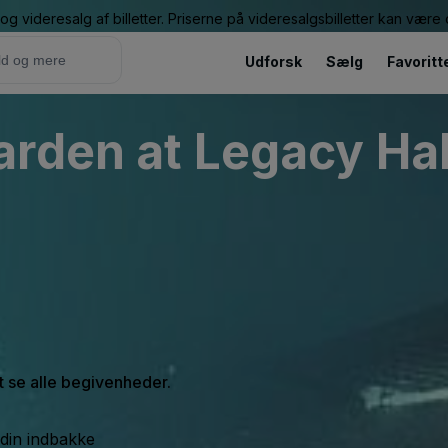
g videresalg af billetter. Priserne på videresalgsbilletter kan vær
Udforsk
Sælg
Favoritt
rden at Legacy Hal
at se alle begivenheder.
 din indbakke