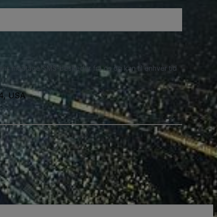
ligvis modtage SMS-beskeder fra os og kan til enhver tid
24, USA