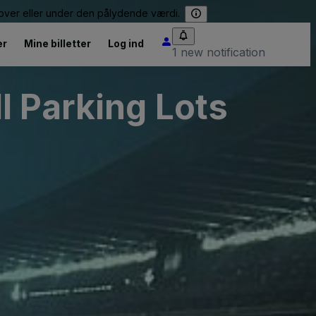
e over eller under den pålydende værdi.
er
Mine billetter
Log ind
1 new notification
l Parking Lots