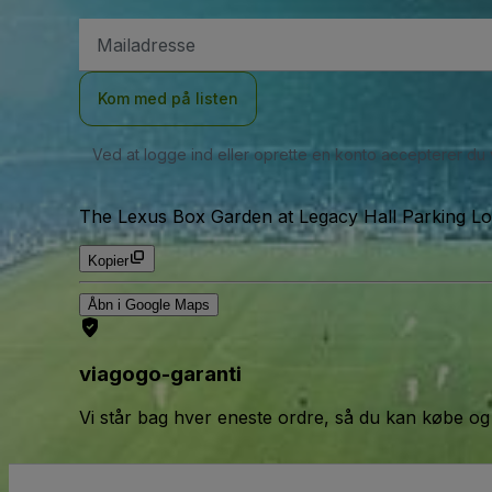
Email-
adresse
Kom med på listen
Ved at logge ind eller oprette en konto accepterer du
The Lexus Box Garden at Legacy Hall Parking Lot
Kopier
Åbn i Google Maps
viagogo-garanti
Vi står bag hver eneste ordre, så du kan købe og