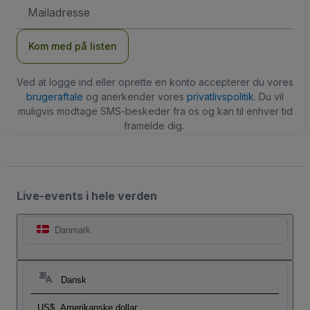
Email-
adresse
Kom med på listen
Ved at logge ind eller oprette en konto accepterer du vores
brugeraftale
og anerkender vores
privatlivspolitik
. Du vil
muligvis modtage SMS-beskeder fra os og kan til enhver tid
framelde dig.
Live-events i hele verden
Danmark
Dansk
US$
Amerikanske dollar