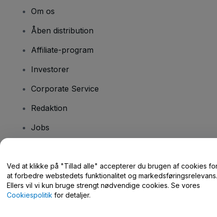
Om os
Åben distribution
Affiliate-program
Investorer
Corporate Service
Redaktion
Jobs
Har du spørgsmål?
Ved at klikke på "Tillad alle" accepterer du brugen af cookies fo
at forbedre webstedets funktionalitet og markedsføringsrelevans
Hjælpecenter / Kontakt os
Ellers vil vi kun bruge strengt nødvendige cookies. Se vores
Cookiespolitik
for detaljer.