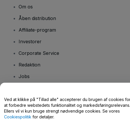
Om os
Åben distribution
Affiliate-program
Investorer
Corporate Service
Redaktion
Jobs
Har du spørgsmål?
Ved at klikke på "Tillad alle" accepterer du brugen af cookies fo
at forbedre webstedets funktionalitet og markedsføringsrelevans
Hjælpecenter / Kontakt os
Ellers vil vi kun bruge strengt nødvendige cookies. Se vores
Cookiespolitik
for detaljer.