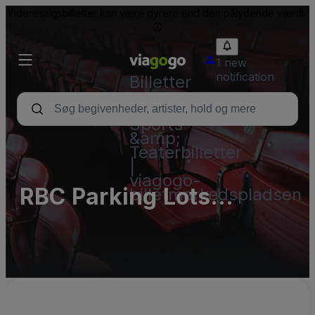
Videresalgsbilletter kan være dyrere end den pålydende værdi.
1 new
notification
Billetter
-
Koncert-,
Sports-
&amp;
Teaterbilletter
|
viagogo-
RBC Parking Lots
billetmarkedspladsen
(InActive)