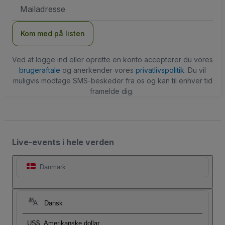
Email-
adresse
Kom med på listen
Ved at logge ind eller oprette en konto accepterer du vores
brugeraftale
og anerkender vores
privatlivspolitik
. Du vil
muligvis modtage SMS-beskeder fra os og kan til enhver tid
framelde dig.
Live-events i hele verden
Danmark
Dansk
US$
Amerikanske dollar