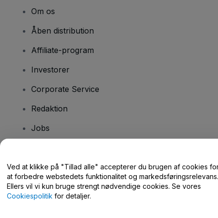
Om os
Åben distribution
Affiliate-program
Investorer
Corporate Service
Redaktion
Jobs
Har du spørgsmål?
Ved at klikke på "Tillad alle" accepterer du brugen af cookies fo
at forbedre webstedets funktionalitet og markedsføringsrelevans
Hjælpecenter / Kontakt os
Ellers vil vi kun bruge strengt nødvendige cookies. Se vores
Cookiespolitik
for detaljer.