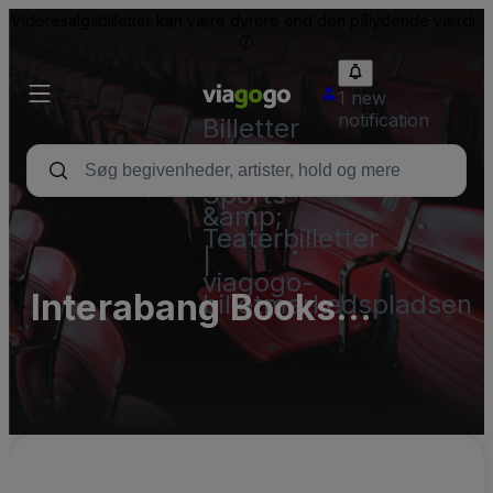
Videresalgsbilletter kan være dyrere end den pålydende værdi.
1 new
notification
Billetter
-
Koncert-,
Sports-
&amp;
Teaterbilletter
|
viagogo-
Interabang Books
billetmarkedspladsen
Parking Lots (InActive)