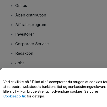
Om os
Åben distribution
Affiliate-program
Investorer
Corporate Service
Redaktion
Jobs
Har du spørgsmål?
Ved at klikke på "Tillad alle" accepterer du brugen af cookies fo
at forbedre webstedets funktionalitet og markedsføringsrelevans
Hjælpecenter / Kontakt os
Ellers vil vi kun bruge strengt nødvendige cookies. Se vores
Cookiespolitik
for detaljer.